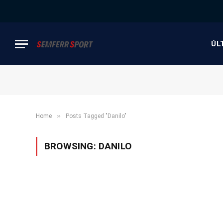
ÚL
»
Home
Posts Tagged "Danilo"
BROWSING:
DANILO