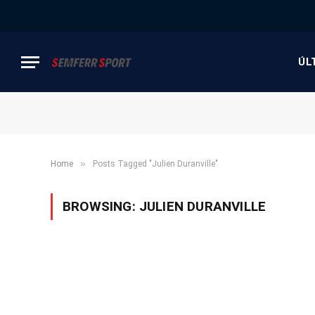
ÚL
»
Home
Posts Tagged "Julien Duranville"
BROWSING:
JULIEN DURANVILLE