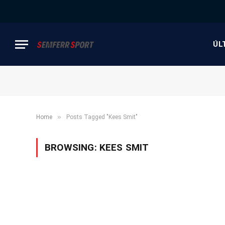
ÚL
»
Home
Posts Tagged "Kees Smit"
BROWSING:
KEES SMIT