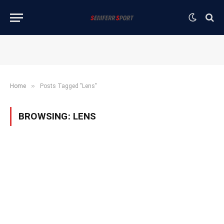
»
Home
Posts Tagged "Lens"
BROWSING:
LENS