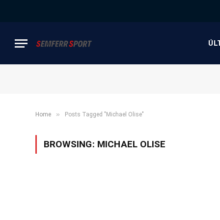
ÚL
»
Home
Posts Tagged "Michael Olise"
BROWSING:
MICHAEL OLISE