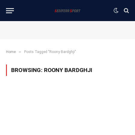
»
Home
Posts Tagged "Roony Bardghji"
BROWSING:
ROONY BARDGHJI