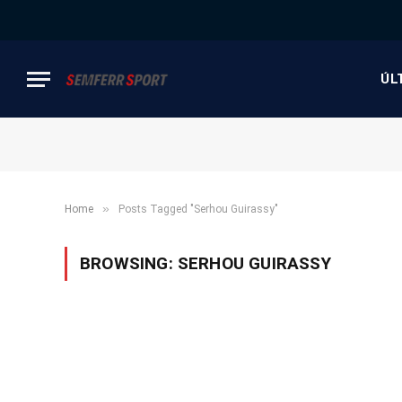
ÚL
»
Home
Posts Tagged "Serhou Guirassy"
BROWSING:
SERHOU GUIRASSY