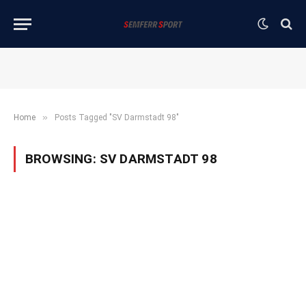
»
Home
Posts Tagged "SV Darmstadt 98"
BROWSING:
SV DARMSTADT 98