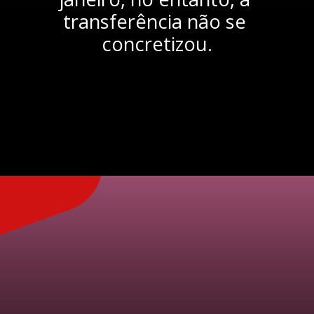
transferência não se 
concretizou.
Opening
https://www.semferrsport.com/liverpool-e-manchester-city-estao-interessados-em-diego-carlos-do-sevilla-23218/