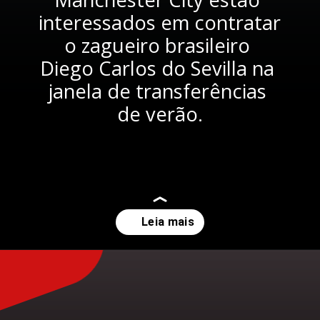
interessados em contratar 
o zagueiro brasileiro 
Diego Carlos do Sevilla na 
janela de transferências 
de verão.
Opening
https://www.semferrsport.com/liverpool-e-manchester-city-estao-interessados-em-diego-carlos-do-sevilla-23218/