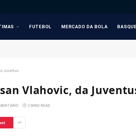
TIMAS
FUTEBOL
MERCADO DA BOLA
BASQU
da Juventus
san Vlahovic, da Juventu
MENTÁRIO
2 MINS READ
est