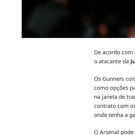
De acordo com 
o atacante da
J
Os Gunners cont
como opções par
na janela de tr
contrato com o
onde tenha a ga
O Arsenal pode