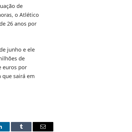
tuação de
ras, o Atlético
de 26 anos por
de junho e ele
milhões de
e euros por
a que sairá em
LinkedIn
Tumblr
Email