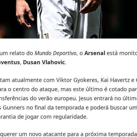
um relato do
Mundo Deportivo
, o
Arsenal
está monito
uventus
,
Dusan Vlahovic
.
am atualmente com Viktor Gyokeres, Kai Havertz e G
a o centro do ataque, mas este último é cotado par
ansferências do verão europeu. Jesus entrará no últi
s Gunners no final da temporada e poderá buscar um
rantia de jogar com regularidade.
 querer um novo atacante para a próxima temporada