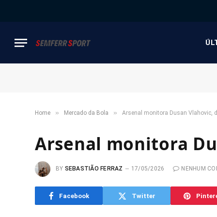
ÚL
»
»
Home
Mercado da Bola
Arsenal monitora Dusan Vlahovic, 
Arsenal monitora Du
BY
SEBASTIÃO FERRAZ
17/05/2026
NENHUM CO
Facebook
Twitter
Pinter