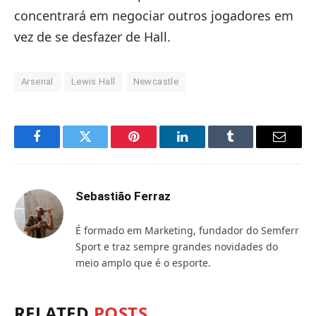
concentrará em negociar outros jogadores em
vez de se desfazer de Hall.
Arsenal
Lewis Hall
Newcastle
Facebook
Twitter
Pinterest
LinkedIn
Tumblr
Email
Sebastião Ferraz
É formado em Marketing, fundador do Semferr
Sport e traz sempre grandes novidades do
meio amplo que é o esporte.
RELATED
POSTS