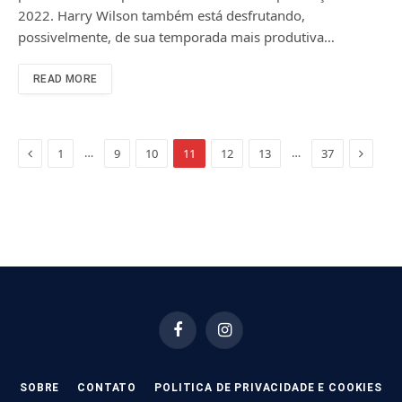
2022. Harry Wilson também está desfrutando,
possivelmente, de sua temporada mais produtiva…
READ MORE
Previous
Next
…
…
1
9
10
11
12
13
37
Facebook
Instagram
SOBRE
CONTATO
POLITICA DE PRIVACIDADE E COOKIES