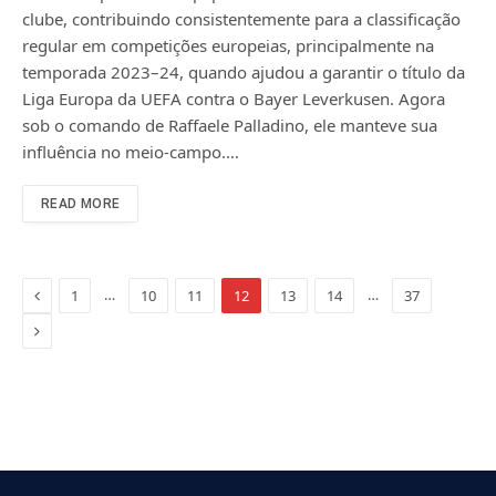
clube, contribuindo consistentemente para a classificação
regular em competições europeias, principalmente na
temporada 2023–24, quando ajudou a garantir o título da
Liga Europa da UEFA contra o Bayer Leverkusen. Agora
sob o comando de Raffaele Palladino, ele manteve sua
influência no meio-campo.…
READ MORE
Previous
…
…
1
10
11
12
13
14
37
Next