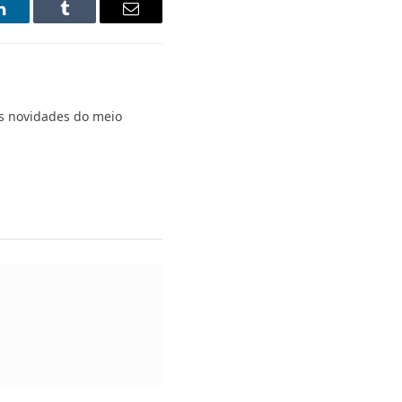
LinkedIn
Tumblr
Email
s novidades do meio