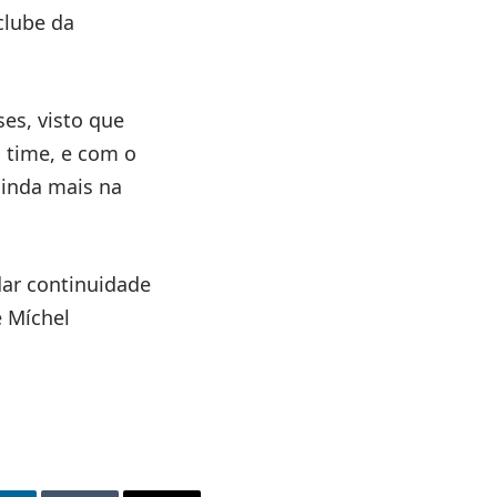
clube da
es, visto que
o time, e com o
ainda mais na
dar continuidade
 Míchel