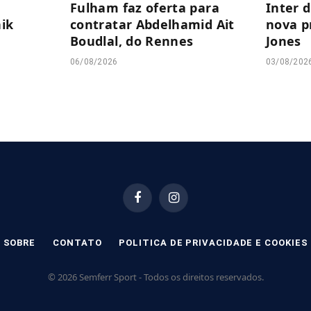
Fulham faz oferta para
Inter 
nik
contratar Abdelhamid Ait
nova p
Boudlal, do Rennes
Jones
06/08/2026
03/08/202
Facebook
Instagram
SOBRE
CONTATO
POLITICA DE PRIVACIDADE E COOKIES
© 2026 Semferr Sport - Todos os direitos reservados.