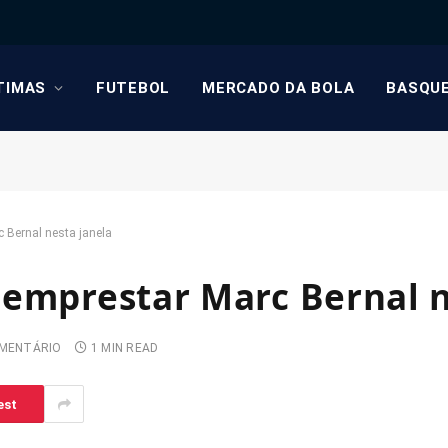
TIMAS
FUTEBOL
MERCADO DA BOLA
BASQU
 Bernal nesta janela
 emprestar Marc Bernal n
MENTÁRIO
1 MIN READ
est