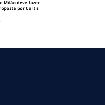
de Milão deve fazer
roposta por Curtis
6