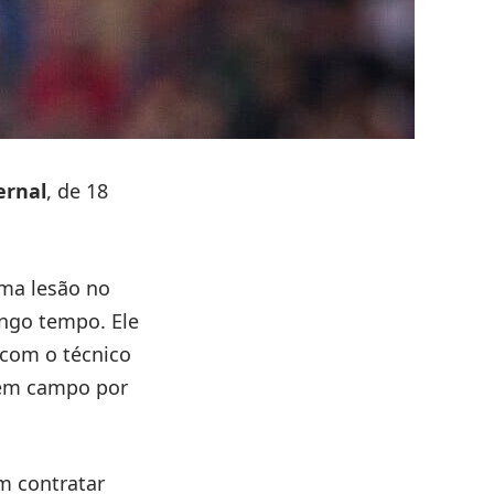
ernal
, de 18
uma lesão no
ngo tempo. Ele
 com o técnico
s em campo por
em contratar