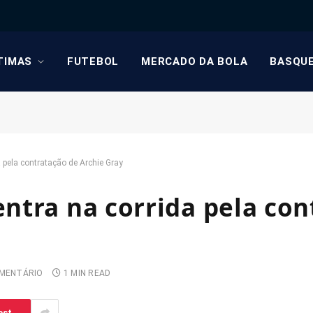
TIMAS
FUTEBOL
MERCADO DA BOLA
BASQU
 pela contratação de Archie Gray
ntra na corrida pela con
MENTÁRIO
1 MIN READ
est