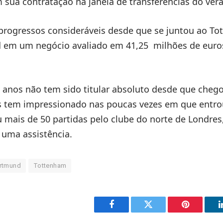
em sua contratação na janela de transferências do ver
 progressos consideráveis ​​desde que se juntou ao T
d em um negócio avaliado em 41,25 milhões de euro
 anos não tem sido titular absoluto desde que cheg
 tem impressionado nas poucas vezes em que entr
u mais de 50 partidas pelo clube do norte de Londres
 uma assistência.
ortmund
Tottenham
Facebook
Twitter
Pinterest