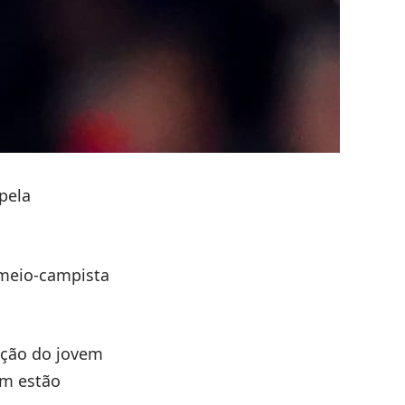
pela
 meio-campista
ação do jovem
ém estão