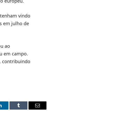
ão europeu.
ottenham vindo
s em julho de
ou ao
ou em campo.
, contribuindo
LinkedIn
Tumblr
Email