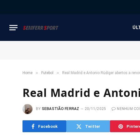
ÚL
»
»
Home
Futebol
Real Madrid e Antonio Rüdiger abertos a reno
Real Madrid e Anton
BY
SEBASTIÃO FERRAZ
20/11/2025
NENHUM CO
Facebook
Twitter
Pinter