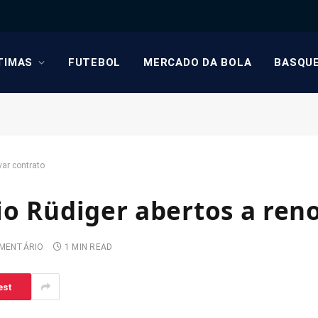
TIMAS
FUTEBOL
MERCADO DA BOLA
BASQU
var contrato
io Rüdiger abertos a ren
MENTÁRIO
1 MIN READ
est