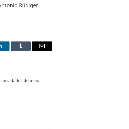
ntonio Rüdiger.
LinkedIn
Tumblr
Email
s novidades do meio