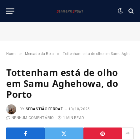
»
»
Home
Mercado da Bola
Tottenham está de olho em Samu Aghehowa, do Porto
Tottenham está de olho
em Samu Aghehowa, do
Porto
BY
SEBASTIÃO FERRAZ
13/10/2025
NENHUM COMENTÁRIO
1 MIN READ