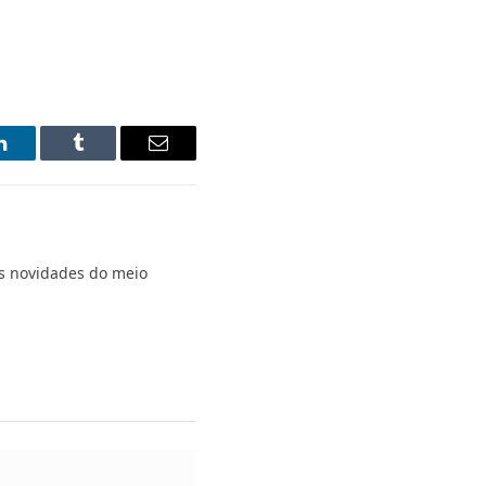
LinkedIn
Tumblr
Email
s novidades do meio