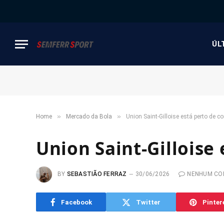
ÚL
»
»
Home
Mercado da Bola
Union Saint-Gilloise está perto de c
Union Saint-Gilloise
BY
SEBASTIÃO FERRAZ
30/06/2026
NENHUM CO
Facebook
Twitter
Pinter