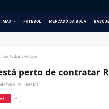
TIMAS
FUTEBOL
MERCADO DA BOLA
BASQU
ontratar Relebohile Mofokeng
 está perto de contratar
MENTÁRIO
1 MIN READ
est