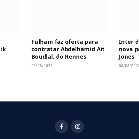
Fulham faz oferta para
Inter 
nik
contratar Abdelhamid Ait
nova p
Boudlal, do Rennes
Jones
06/08/2026
03/08/202
Facebook
Instagram