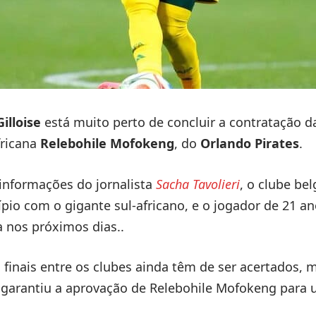
illoise
está muito perto de concluir a contratação d
fricana
Relebohile Mofokeng
, do
Orlando Pirates
.
informações do jornalista
Sacha Tavolieri
, o clube be
ípio com o gigante sul-africano, e o jogador de 21 a
a nos próximos dias..
 finais entre os clubes ainda têm de ser acertados, 
já garantiu a aprovação de Relebohile Mofokeng para