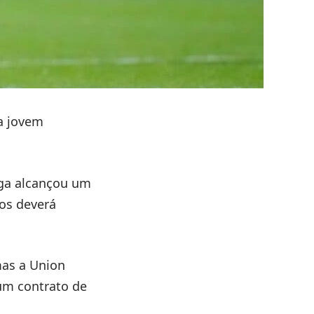
a jovem
lga alcançou um
nos deverá
mas a Union
 um contrato de