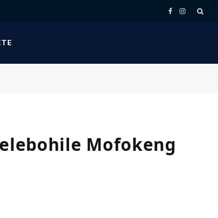
Facebook
Instagram
ETE
 Relebohile Mofokeng