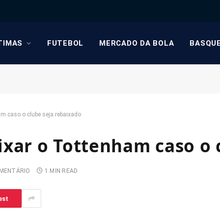
TIMAS
FUTEBOL
MERCADO DA BOLA
BASQU
m caso o clube seja rebaixado
ixar o Tottenham caso o 
MENTÁRIO
1 MIN READ
est