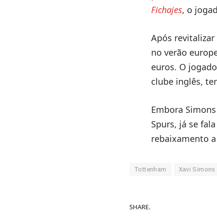
Fichajes
, o joga
Após revitalizar
no verão europ
euros. O jogado
clube inglês, t
Embora Simons 
Spurs, já se fa
rebaixamento a 
Tottenham
Xavi Simons
SHARE.