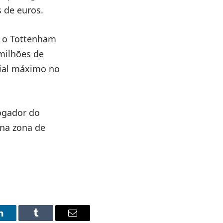
s de euros.
ra o Tottenham
milhões de
cial máximo no
ogador do
 na zona de
LinkedIn
Tumblr
Email