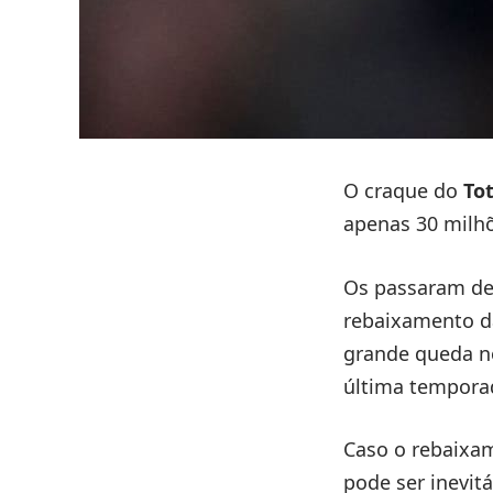
O craque do
To
apenas 30 milhõ
Os passaram de 
rebaixamento d
grande queda n
última temporad
Caso o rebaixam
pode ser inevit