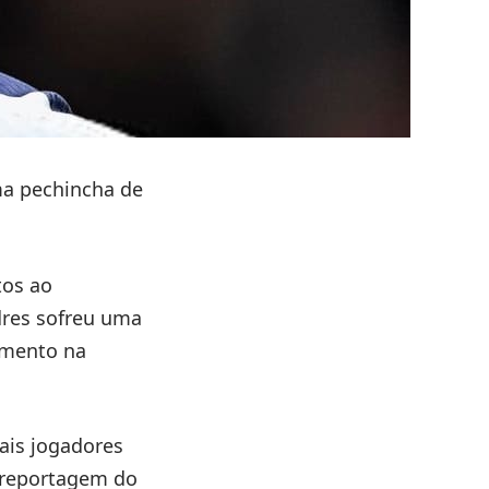
ma pechincha de
tos ao
dres sofreu uma
amento na
pais jogadores
a reportagem do