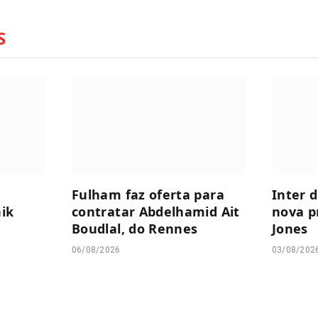
S
Fulham faz oferta para
Inter 
nik
contratar Abdelhamid Ait
nova p
Boudlal, do Rennes
Jones
06/08/2026
03/08/202