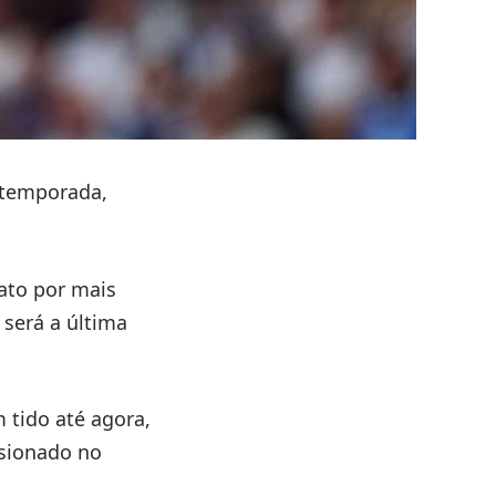
a temporada,
rato por mais
será a última
 tido até agora,
esionado no