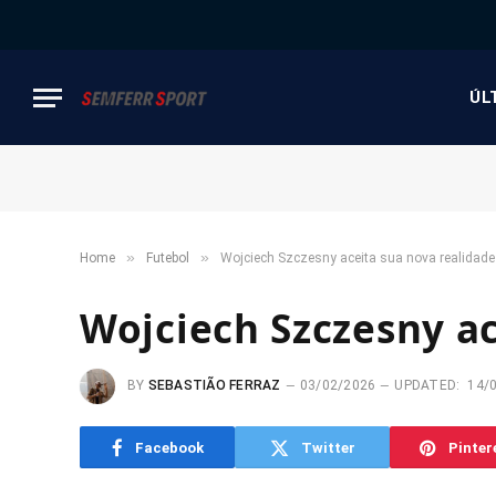
ÚL
»
»
Home
Futebol
Wojciech Szczesny aceita sua nova realidade
Wojciech Szczesny ac
BY
SEBASTIÃO FERRAZ
03/02/2026
UPDATED:
14/
Facebook
Twitter
Pinter