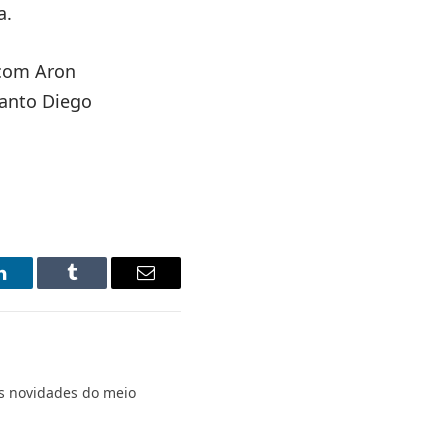
a.
 com Aron
uanto Diego
LinkedIn
Tumblr
Email
s novidades do meio