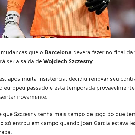
s mudanças que o
Barcelona
deverá fazer no final d
á ser a saída de
Wojciech Szczesny
.
ês, após muita insistência, decidiu renovar seu cont
o europeu passado e esta temporada provavelmente 
osentar novamente.
se que Szczesny tenha mais tempo de jogo do que tem
no só entrou em campo quando Joan García estava l
rada.