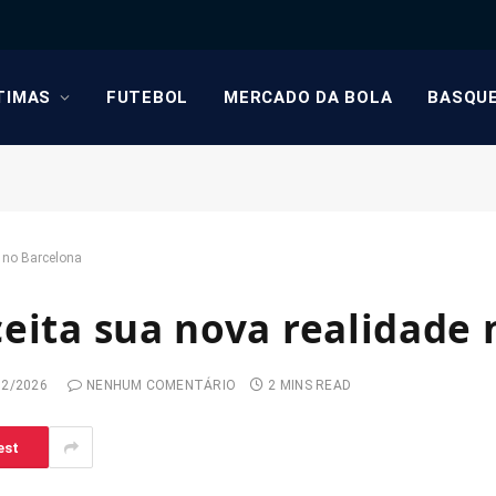
TIMAS
FUTEBOL
MERCADO DA BOLA
BASQU
 no Barcelona
eita sua nova realidade
02/2026
NENHUM COMENTÁRIO
2 MINS READ
est