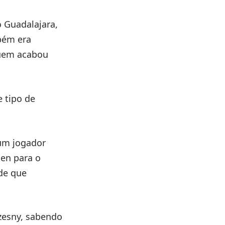
o Guadalajara,
mbém era
quem acabou
 tipo de
 um jogador
en para o
de que
zesny, sabendo