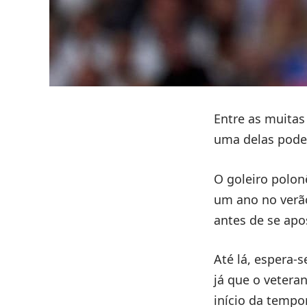
Entre as muita
uma delas poder
O goleiro polon
um ano no verã
antes de se ap
Até lá, espera-
já que o vetera
início da tempo